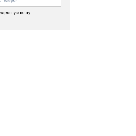
ш телефон
*
ектронную почту