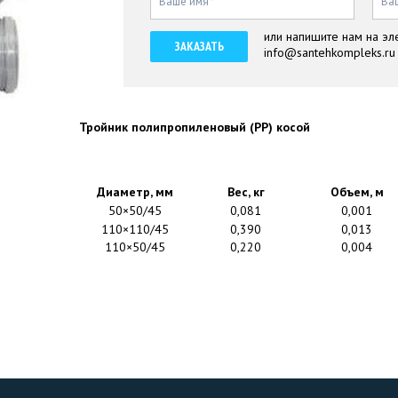
Ваше имя
*
Ва
или напишите нам на эл
ЗАКАЗАТЬ
info@santehkompleks.ru
Тройник полипропиленовый (РР) косой
Диаметр, мм
Вес, кг
Объем, м
50×50/45
0,081
0,001
110×110/45
0,390
0,013
110×50/45
0,220
0,004