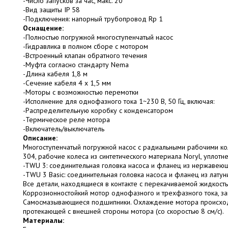
-Число запусков за час, макс. 20
-Вид защиты IP 58
-Подключения: напорный трубопровод Rp 1
Оснащение:
-Полностью погружной многоступенчатый насос
-Гидравлика в полном сборе с мотором
-Встроенный клапан обратного течения
-Муфта согласно стандарту Nema
-Длина кабеля 1,8 м
-Сечение кабеля 4 x 1,5 мм
-Моторы с возможностью перемотки
-Исполнение для однофазного тока 1~230 В, 50 Гц, включая:
-Распределительную коробку с конденсатором
-Термическое реле мотора
-Включатель/выключатель
Описание:
Многоступенчатый погружной насос с радиальными рабочими кол
304, рабочие колеса из синтетического материала Noryl, уплотн
-TWU 3: соединительная головка насоса и фланец из нержавеющ
-TWU 3 Basic: соединительная головка насоса и фланец из латун
Все детали, находящиеся в контакте с перекачиваемой жидкость
Коррозионностойкий мотор однофазного и трехфазного тока, за
Самосмазывающиеся подшипники. Охлаждение мотора происходи
протекающей с внешней стороны мотора (со скоростью 8 см/с).
Материалы: