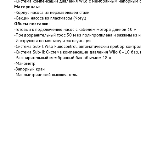
-Система компенсации давления Wilo с мембранным напорным ба
Материалы:
-Корпус насоса из нержавеющей стали
-Секции насоса из пластмассы (Noryl)
Объем поставки:
-Готовый к подключению насос с кабелем мотора длиной 30 м
-Предохранительный трос 30 м из полипропилена и зажимы из 
-Инструкция по монтажу и эксплуатации
-Система Sub-I: Wilo Fluidcontrol, автоматический прибор контр
-Система Sub-II: Система компенсации давления Wilo 0–10 бар, 
-Расширительный мембранный бак объемом 18 л
-Манометр
-Запорный кран
-Манометрический выключатель.