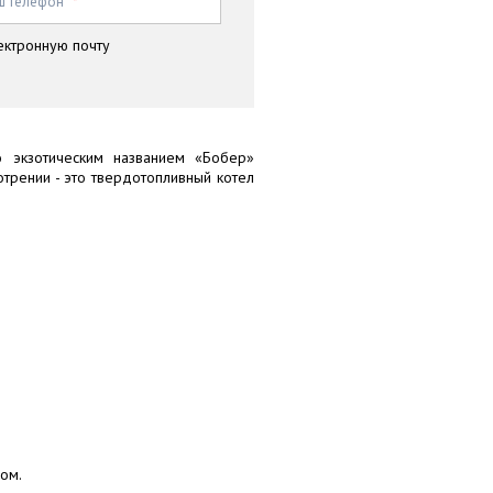
ш телефон
*
ектронную почту
 экзотическим названием «Бобер»
рении - это твердотопливный котел
ом.