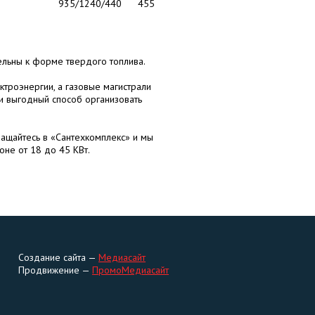
935/1240/440
455
льны к форме твердого топлива.
ктроэнергии, а газовые магистрали
и выгодный способ организовать
ащайтесь в «Сантехкомплекс» и мы
оне от 18 до 45 КВт.
Создание
сайта —
Медиасайт
Продвижение
—
ПромоМедиасайт