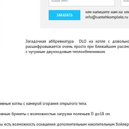
Ваше имя
*
Ва
или напишите нам на эл
ЗАКАЗАТЬ
info@santehkompleks.ru
Загадочная аббревиатура DLO на котле с довольно
расшифровывается очень просто при ближайшем рассмот
с чугунным двухходовым теплообменником.
вные котлы с камерой сгорания открытого типа.
опливные брикеты с возможностью загрузки поленьев D до18 см.
ды есть возможность оснащения дополнительным накопительным бойлер