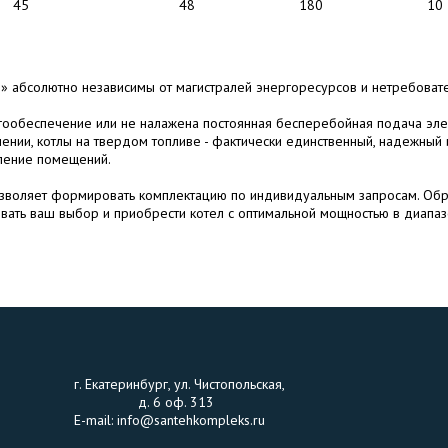
45
48
180
10
 абсолютно независимы от магистралей энергоресурсов и нетребовате
ргообеспечение или не налажена постоянная бесперебойная подача эле
ении, котлы на твердом топливе - фактически единственный, надежный 
ление помещений.
озволяет формировать комплектацию по индивидуальным запросам. Обр
ать ваш выбор и приобрести котел с оптимальной мощностью в диапаз
г. Екатеринбург, ул. Чиcтопольская,
д. 6 оф. 313
E-mail: info@santehkompleks.ru