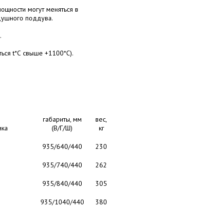
мощности могут меняться в
здушного поддува.
.
ься t*С свыше +1100*С).
и
габариты, мм
вес,
ика
(В/Г/Ш)
кг
935/640/440
230
935/740/440
262
935/840/440
305
935/1040/440
380