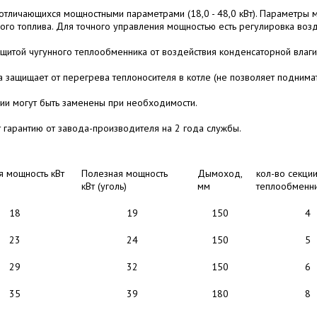
отличающихся мощностными параметрами (18,0 - 48,0 кВт). Параметры 
мого топлива. Для точного управления мощностью есть регулировка во
щитой чугунного теплообменника от воздействия конденсаторной влаги
 защищает от перегрева теплоносителя в котле (не позволяет поднимат
ии могут быть заменены при необходимости.
 гарантию от завода-производителя на 2 года службы.
я мощность кВт
Полезная мощность
Дымоход,
кол-во секци
кВт (уголь)
мм
теплообменн
18
19
150
4
23
24
150
5
29
32
150
6
35
39
180
8