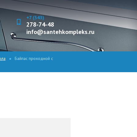
+7 (343)
278-74-48
info@santehkompleks.ru
ола
Байпас проходной с