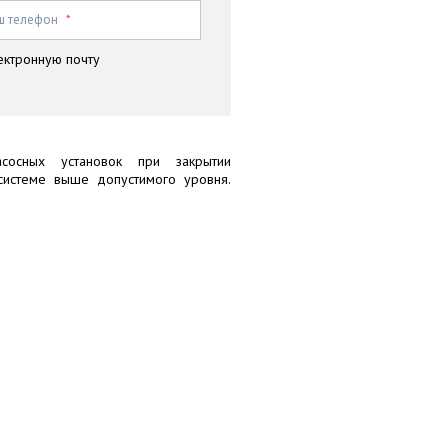
ш телефон
*
ектронную почту
сосных установок при закрытии
системе выше допустимого уровня.