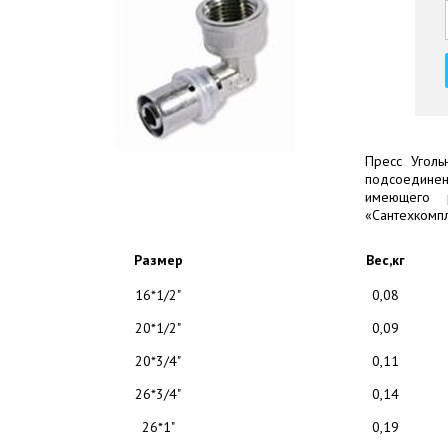
Пресс Уголь
подсоединен
имеющего 
«Сантехкомпл
Размер
Вес,кг
16*1/2"
0,08
20*1/2"
0,09
20*3/4"
0,11
26*3/4"
0,14
26*1"
0,19