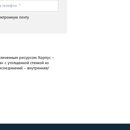
ш телефон
*
ектронную почту
личенным ресурсом. Корпус –
а» с утолщенной стенкой из
исоединений – внутренняя/