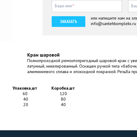
Ваше имя
*
Ва
или напишите нам на эл
ЗАКАЗАТЬ
info@santehkompleks.ru
Кран шаровой
Полнопроходной ремонтопригодный шаровой кран с уве
латунный, никелированный. Оснащен ручкой типа «бабочк
алюминиевого сплава и эпоксидной покраской. Резьба пр
Упаковка,шт
Коробка,шт
60
120
40
80
20
40