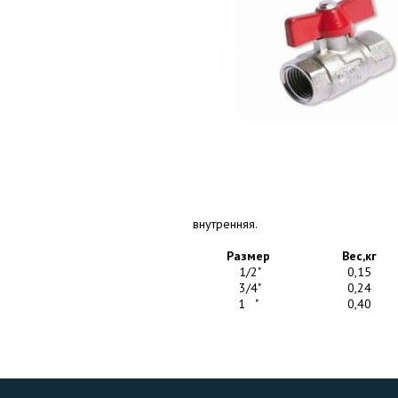
внутренняя.
Размер
Вес,кг
1/2"
0,15
3/4"
0,24
1 "
0,40