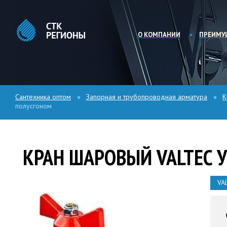
О КОМПАНИИ
ПРЕИМУ
Сантехника оптом
Запорная и трубопроводная арматура
К
полусгоном
КРАН ШАРОВЫЙ VALTEC 
VA