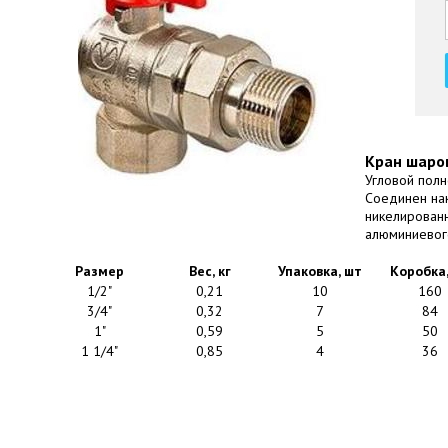
Кран шаров
Угловой пол
Соединен нак
никелированн
алюминиевого
Размер
Вес, кг
Упаковка, шт
Коробка
1/2"
0,21
10
160
3/4"
0,32
7
84
1"
0,59
5
50
1 1/4"
0,85
4
36