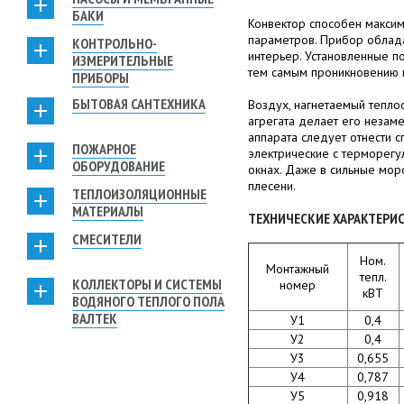
БАКИ
Конвектор способен макси
параметров. Прибор облада
КОНТРОЛЬНО-
интерьер. Установленные п
ИЗМЕРИТЕЛЬНЫЕ
тем самым проникновению 
ПРИБОРЫ
БЫТОВАЯ САНТЕХНИКА
Воздух, нагнетаемый тепло
агрегата делает его незам
аппарата следует отнести с
ПОЖАРНОЕ
электрические с терморегу
ОБОРУДОВАНИЕ
окнах. Даже в сильные моро
плесени.
ТЕПЛОИЗОЛЯЦИОННЫЕ
МАТЕРИАЛЫ
ТЕХНИЧЕСКИЕ ХАРАКТЕРИ
СМЕСИТЕЛИ
Ном.
Монтажный
тепл.
КОЛЛЕКТОРЫ И СИСТЕМЫ
номер
кВТ
ВОДЯНОГО ТЕПЛОГО ПОЛА
ВАЛТЕК
У1
0,4
У2
0,4
У3
0,655
У4
0,787
У5
0,918